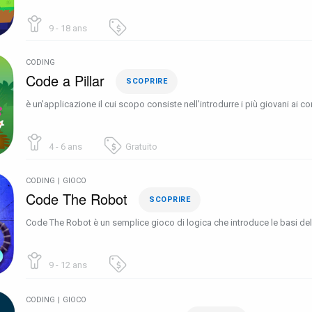
9 - 18 ans
CODING
Code a Pillar
SCOPRIRE
è un'applicazione il cui scopo consiste nell’introdurre i più giovani ai
4 - 6 ans
Gratuito
CODING
|
GIOCO
Code The Robot
SCOPRIRE
Code The Robot è un semplice gioco di logica che introduce le basi d
9 - 12 ans
CODING
|
GIOCO