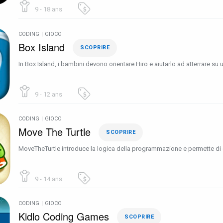
9 - 18 ans
CODING
|
GIOCO
Box Island
SCOPRIRE
In Box Island, i bambini devono orientare Hiro e aiutarlo ad atterrare su u
9 - 12 ans
CODING
|
GIOCO
Move The Turtle
SCOPRIRE
MoveTheTurtle introduce la logica della programmazione e permette di c
9 - 14 ans
CODING
|
GIOCO
Kidlo Coding Games
SCOPRIRE