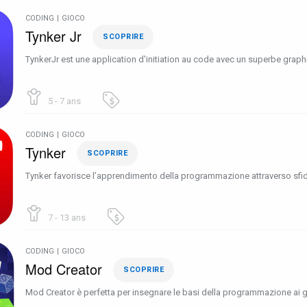
CODING
|
GIOCO
Tynker Jr
SCOPRIRE
TynkerJr est une application d'initiation au code avec un superbe grap
5 - 7 ans
CODING
|
GIOCO
Tynker
SCOPRIRE
Tynker favorisce l’apprendimento della programmazione attraverso sfide d
7 - 13 ans
CODING
|
GIOCO
Mod Creator
SCOPRIRE
Mod Creator è perfetta per insegnare le basi della programmazione ai g