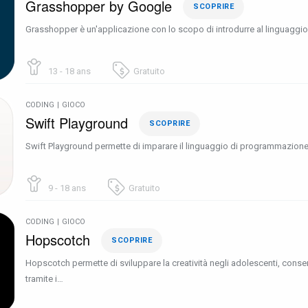
Grasshopper by Google
SCOPRIRE
Grasshopper è un'applicazione con lo scopo di introdurre al linguaggio
13 - 18 ans
Gratuito
CODING
|
GIOCO
Swift Playground
SCOPRIRE
Swift Playground permette di imparare il linguaggio di programmazione
9 - 18 ans
Gratuito
CODING
|
GIOCO
Hopscotch
SCOPRIRE
Hopscotch permette di sviluppare la creatività negli adolescenti, con
tramite i…