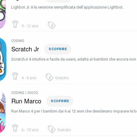
Lighbot Jr. è la versione semplificata dell’applicazione Lightbot.
9 - 12 ans
CODING
Scratch Jr
SCOPRIRE
ScratchJr è intuitiva e facile da usare, adatta ai bambini che ancora no
4 - 6 ans
Gratuito
CODING
|
GIOCO
Run Marco
SCOPRIRE
Run Marco è per i bambini dai 6 ai 12 anni che desiderano imparare le
6 - 10 ans
Gratuito