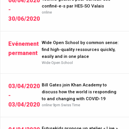
06/04/2020
confiné-e-s par HES-SO Valais
-
online
30/06/2020
Wide Open School by common sense:
Evénement
find high-quality ressources quickly,
permanent
easily and in one place
Wide Open School
Bill Gates join Khan Academy to
03/04/2020
discuss how the world is responding
-
to and changing with COVID-19
03/04/2020
online 9pm Swiss Time
Futurekids propose un atelier « Live »