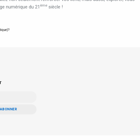
ème
age numérique du 21
siècle !
tique)?
r