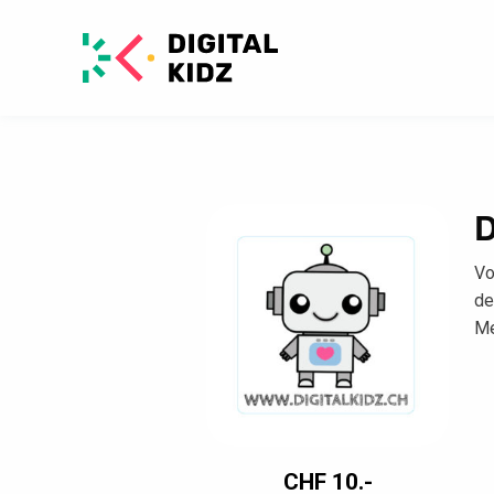
D
Vo
de
Me
CHF
10.-