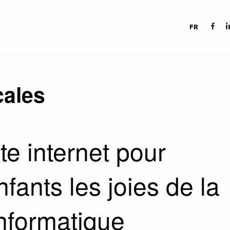
FR
cales
ite internet pour
fants les joies de la
nformatique