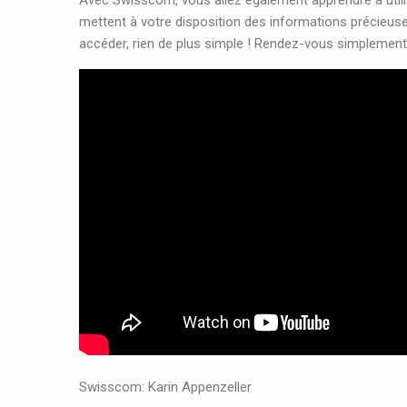
Avec
Swisscom,
vous
allez
également
apprendre
à
util
mettent
à
votre
disposition
des
informations
précieus
accéder,
rien
de
plus
simple
!
Rendez-vous
simplement
Swisscom: Karin Appenzeller