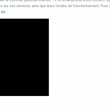
iser
le
contrôle
parental
Internet,
TV
et
smartphone
à
bon
escient
.
Ils
es
sur
ces
services,
ainsi
que
leurs
modes
de
fonctionnement
.
Pour
ici