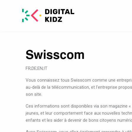
Swisscom
FR;DE;EN;IT
Vous
connaissez
tous
Swisscom
comme
une
entrepr
au-delà
de
la
télécommunication,
et
l’entreprise
propo
son
site
.
Ces
informations
sont
disponibles
via
son
magazine
«
jeunes,
et
leur
comportement
face
aux
nouvelles
techn
enfants
et
les
aider
à
devenir
de
bons
citoyens
numéri