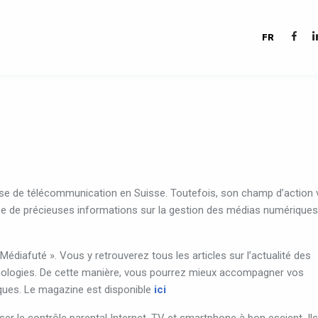
FR
ise
de
télécommunication
en
Suisse
.
Toutefois,
son
champ
d’action
se
de
précieuses
informations
sur
la
gestion
des
médias
numériques
Médiafuté
»
.
Vous
y
retrouverez
tous
les
articles
sur
l’actualité
des
ologies
.
De
cette
manière,
vous
pourrez
mieux
accompagner
vos
ques
.
Le
magazine
est
disponible
ici