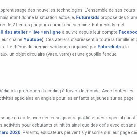
’apprentissage des nouvelles technologies. L’ensemble de ses cours
ais étant donné la situation actuelle,
Futurekids
propose dès 8 an
son de 2 heures par jours durant une semaine. Futureskids met
30
des atelier « live »en ligne
à suivre depuis leur compte
F
acebo
r leur chaîne
Youtube
)
.
Ces ateliers s’adressent à toute la famille et 
 ans. Le thème du premier workshop organisé par
Futurekids
« la
aux, un objet circulaire (vase, verre) et une goupille fendue.
dédie
à
la
promotion
du
coding
à
travers
le
monde. Avec toutes les
ivités spéciales en anglais pour les enfants et jeunes sur sa page
sage du code avec des enseignants qualifié et des « special guest 
es activités pour débutants et initiés ainsi que des défis avec et sans
ars 2020
. Parents, éducateurs peuvent s’y inscrire sur leur page dé