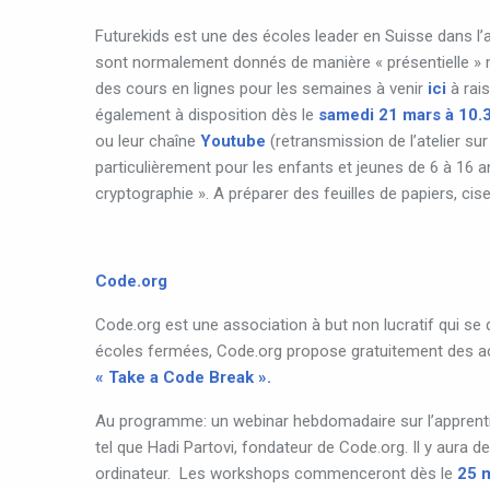
Futurekids est une des écoles leader en Suisse dans l
sont normalement donnés de manière « présentielle » m
des cours en lignes pour les semaines à venir
ici
à rai
également à disposition dès le
samedi 21 mars à 10.
ou leur chaîne
Youtube
(retransmission de l’atelier su
particulièrement pour les enfants et jeunes de 6 à 16
cryptographie ». A préparer des feuilles de papiers, cise
Code.org
Code
.
org
est
une
association
à
but
non
lucratif
qui
se
écoles fermées, Code.org propose gratuitement des act
« Take a Code Break ».
Au programme: un webinar hebdomadaire sur l’apprentis
tel que Hadi Partovi, fondateur de Code.org. Il y aura d
ordinateur. Les workshops commenceront dès le
25 m