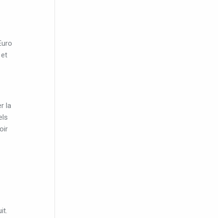
Euro
 et
r la
els
oir
it.