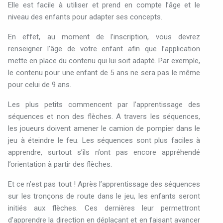
Elle
est
facile
à
utiliser
et
prend
en
compte
l’âge
et
le
niveau
des
enfants
pour
adapter
ses
concepts
.
En
effet,
au
moment
de
l’inscription,
vous
devrez
renseigner
l’âge
de
votre enfant
afin
que
l’application
mette
en
place
du
contenu
qui
lui
soit
adapté
.
Par
exemple,
le
contenu
pour
une
enfant
de
5
ans
ne
sera
pas
le
même
pour
celui
de
9
ans
.
Les
plus
petits
commencent
par
l’apprentissage
des
séquences
et
non
des
flèches
.
A
travers
les
séquences,
les
joueurs
doivent
amener
le
camion
de
pompier
dans
le
jeu
à
éteindre
le
feu
.
Les
séquences
sont
plus
faciles
à
apprendre,
surtout
s’ils
n’ont
pas
encore
appréhendé
l’orientation
à
partir
des
flèches
.
Et
ce
n’est
pas
tout
!
Après
l’apprentissage
des
séquences
sur
les
tronçons
de
route
dans
le
jeu,
les
enfants
seront
initiés
aux
flèches
.
Ces
dernières
leur
permettront
d’apprendre
la
direction
en
déplaçant
et
en
faisant
avancer