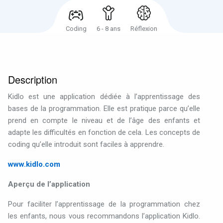
Coding
6 - 8 ans
Réflexion
Description
Kidlo
est
une
application
dédiée
à
l’apprentissage
des
bases
de
la
programmation
.
Elle
est
pratique
parce
qu’elle
prend
en
compte
le
niveau
et
de
l’âge
des
enfants
et
adapte
les
difficultés
en
fonction
de
cela
.
Les
concepts
de
coding
qu’elle
introduit
sont
faciles
à
apprendre
.
www.kidlo.com
Aperçu de l’application
Pour
faciliter
l’apprentissage
de
la
programmation
chez
les
enfants,
nous
vous
recommandons
l’application
Kidlo
.