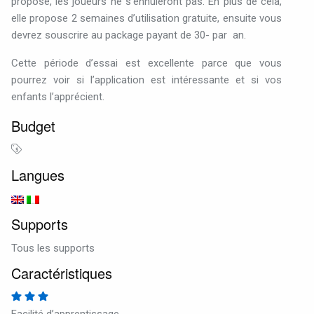
propose,
les
joueurs
ne
s’ennuieront
pas
.
En
plus
de
cela,
elle
propose
2
semaines
d’utilisation
gratuite,
ensuite
vous
devrez
souscrire
au
package
payant
de
30-
par
an
.
Cette
période
d’essai
est
excellente
parce
que
vous
pourrez
voir
si
l’application
est
intéressante
et
si
vos
enfants
l’apprécient
.
Budget
Langues
Supports
Tous les supports
Caractéristiques