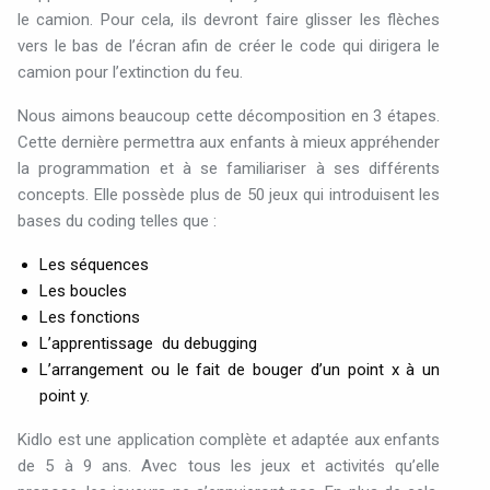
le
camion
.
Pour
cela,
ils
devront
faire
glisser
les
flèches
vers
le
bas
de
l’écran
afin
de
créer
le
code
qui
dirigera
le
camion
pour
l’extinction
du
feu
.
Nous
aimons
beaucoup
cette
décomposition
en
3
étapes
.
Cette
dernière
permettra
aux
enfants
à
mieux
appréhender
la
programmation
et
à
se
familiariser
à
ses
différents
concepts
.
Elle
possède
plus
de
50
jeux
qui
introduisent
les
bases
du
coding
telles
que
:
Les
séquences
Les
boucles
Les
fonctions
L’apprentissage
du
debugging
L’arrangement
ou
le
fait
de
bouger
d’un
point
x
à
un
point
y
.
Kidlo
est
une
application
complète
et
adaptée
aux
enfants
de
5
à
9
ans
.
Avec
tous
les
jeux
et
activités
qu’elle