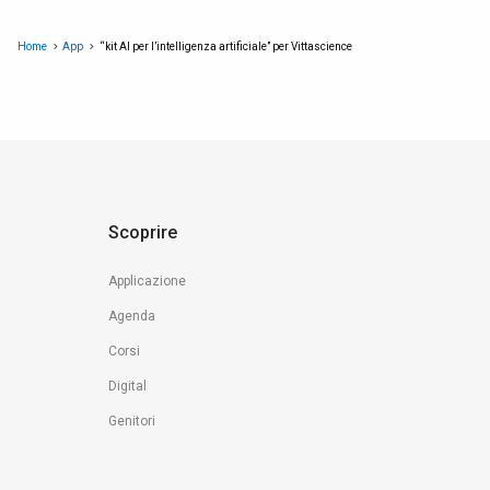
Home
App
“kit AI per l’intelligenza artificiale” per Vittascience
Scoprire
Applicazione
Agenda
Corsi
Digital
Genitori