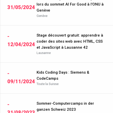
lors du sommet AI For Good à l’ONU à
31/05/2024
Genève
Genève
Stage découvert gratuit: apprendre à
-
coder des sites web avec HTML, CSS
12/04/2024
et JavaScript à Lausanne 42
Lausanne
Kids Coding Days : Siemens &
-
CodeCamps
09/11/2024
Toute la Suisse
Sommer-Computercamps in der
-
ganzen Schweiz 2023
31/08/2023