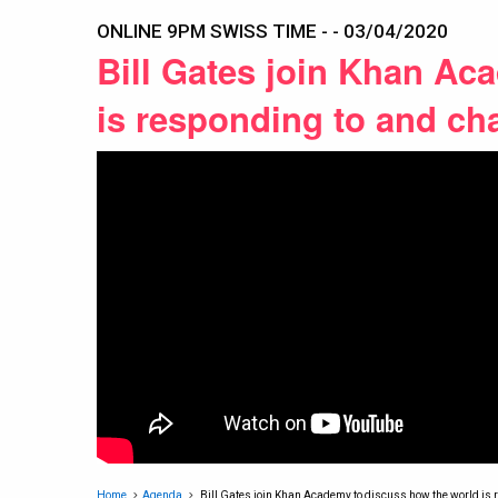
ONLINE 9PM SWISS TIME - - 03/04/2020
Bill Gates join Khan Ac
is responding to and ch
Home
Agenda
Bill Gates join Khan Academy to discuss how the world is