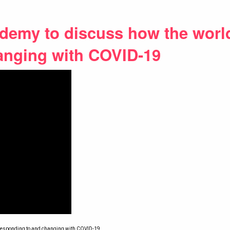
ademy to discuss how the worl
anging with COVID-19
 responding to and changing with COVID-19