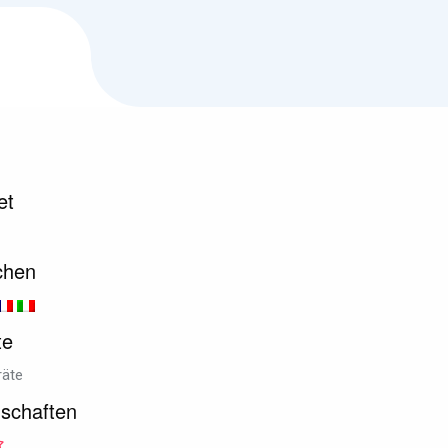
et
chen
te
räte
schaften