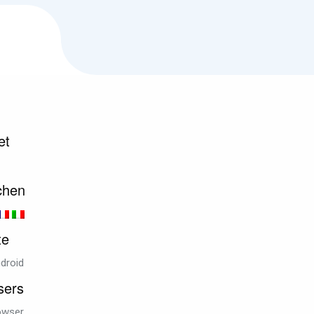
et
chen
te
droid
sers
owser