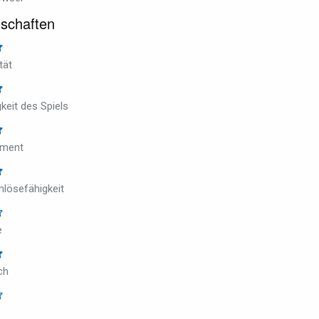
schaften
tät
gkeit des Spiels
ment
lösefähigkeit
e
ch