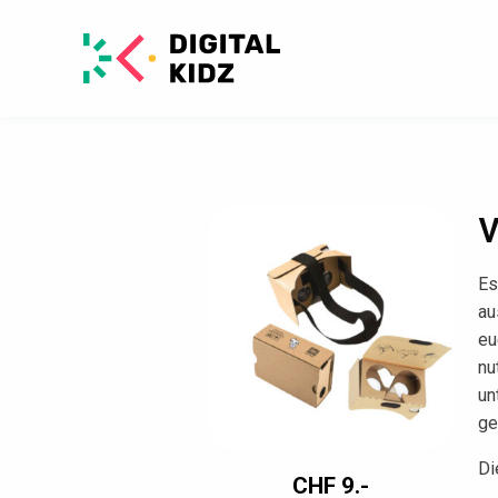
V
Es
au
eu
nu
un
ge
Di
CHF
9.-